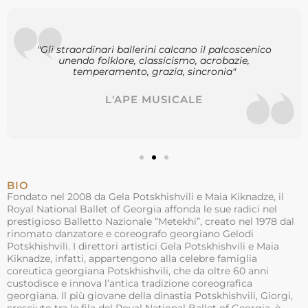
"Gli straordinari ballerini calcano il palcoscenico
unendo folklore, classicismo, acrobazie,
temperamento, grazia, sincronia"
L'APE MUSICALE
BIO
Fondato nel 2008 da Gela Potskhishvili e Maia Kiknadze, il
Royal National Ballet of Georgia affonda le sue radici nel
prestigioso Balletto Nazionale “Metekhi”, creato nel 1978 dal
rinomato danzatore e coreografo georgiano Gelodi
Potskhishvili. I direttori artistici Gela Potskhishvili e Maia
Kiknadze, infatti, appartengono alla celebre famiglia
coreutica georgiana Potskhishvili, che da oltre 60 anni
custodisce e innova l’antica tradizione coreografica
georgiana. Il più giovane della dinastia Potskhishvili, Giorgi,
cresciuto tra le fila del Royal National Ballet of Georgia, è